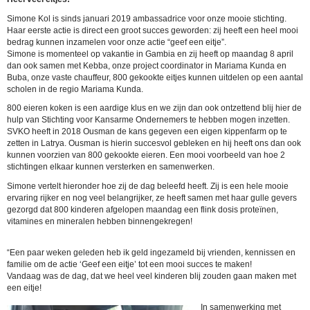
Simone Kol is sinds januari 2019 ambassadrice voor onze mooie stichting.
Haar eerste actie is direct een groot succes geworden: zij heeft een heel mooi
bedrag kunnen inzamelen voor onze actie “geef een eitje”.
Simone is momenteel op vakantie in Gambia en zij heeft op maandag 8 april
dan ook samen met Kebba, onze project coordinator in Mariama Kunda en
Buba, onze vaste chauffeur, 800 gekookte eitjes kunnen uitdelen op een aantal
scholen in de regio Mariama Kunda.
800 eieren koken is een aardige klus en we zijn dan ook ontzettend blij hier de
hulp van Stichting voor Kansarme Ondernemers te hebben mogen inzetten.
SVKO heeft in 2018 Ousman de kans gegeven een eigen kippenfarm op te
zetten in Latrya. Ousman is hierin succesvol gebleken en hij heeft ons dan ook
kunnen voorzien van 800 gekookte eieren. Een mooi voorbeeld van hoe 2
stichtingen elkaar kunnen versterken en samenwerken.
Simone vertelt hieronder hoe zij de dag beleefd heeft. Zij is een hele mooie
ervaring rijker en nog veel belangrijker, ze heeft samen met haar gulle gevers
gezorgd dat 800 kinderen afgelopen maandag een flink dosis proteïnen,
vitamines en mineralen hebben binnengekregen!
“Een paar weken geleden heb ik geld ingezameld bij vrienden, kennissen en
familie om de actie ‘Geef een eitje’ tot een mooi succes te maken!
Vandaag was de dag, dat we heel veel kinderen blij zouden gaan maken met
een eitje!
In samenwerking met