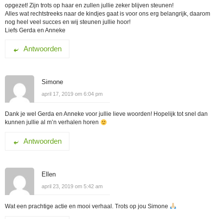
opgezet! Zijn trots op haar en zullen jullie zeker blijven steunen!
Alles wat rechtstreeks naar de kindjes gaat is voor ons erg belangrijk, daarom
nog heel veel succes en wij steunen jullie hoor!
Liefs Gerda en Anneke
Antwoorden
Simone
april 17, 2019 om 6:04 pm
Dank je wel Gerda en Anneke voor jullie lieve woorden! Hopelijk tot snel dan
kunnen jullie al m’n verhalen horen
Antwoorden
Ellen
april 23, 2019 om 5:42 am
Wat een prachtige actie en mooi verhaal. Trots op jou Simone