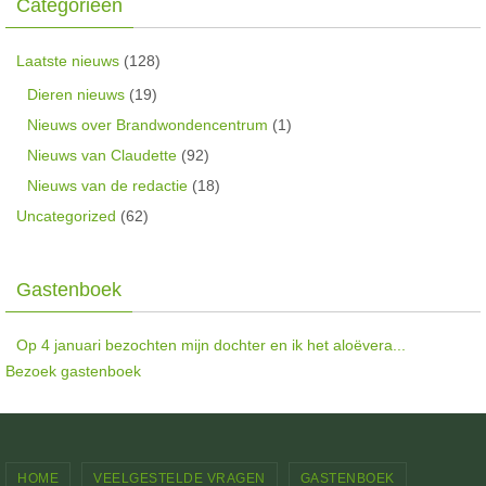
Categorieën
Laatste nieuws
(128)
Dieren nieuws
(19)
Nieuws over Brandwondencentrum
(1)
Nieuws van Claudette
(92)
Nieuws van de redactie
(18)
Uncategorized
(62)
Gastenboek
Op 4 januari bezochten mijn dochter en ik het aloëvera...
Na vele verhalen begin januari zelf de kans gekregen een...
Bezoek gastenboek
HOME
VEELGESTELDE VRAGEN
GASTENBOEK