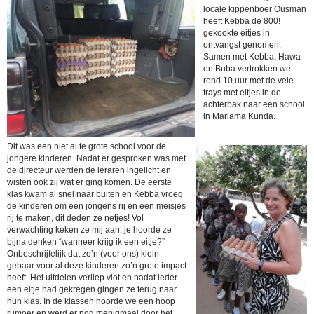
locale kippenboer Ousman
heeft Kebba de 800!
gekookte eitjes in
ontvangst genomen.
Samen met Kebba, Hawa
en Buba vertrokken we
rond 10 uur met de vele
trays met eitjes in de
achterbak naar een school
in Mariama Kunda.
Dit was een niet al te grote school voor de
jongere kinderen. Nadat er gesproken was met
de directeur werden de leraren ingelicht en
wisten ook zij wat er ging komen. De eerste
klas kwam al snel naar buiten en Kebba vroeg
de kinderen om een jongens rij en een meisjes
rij te maken, dit deden ze netjes! Vol
verwachting keken ze mij aan, je hoorde ze
bijna denken “wanneer krijg ik een eitje?”
Onbeschrijfelijk dat zo’n (voor ons) klein
gebaar voor al deze kinderen zo’n grote impact
heeft. Het uitdelen verliep vlot en nadat ieder
een eitje had gekregen gingen ze terug naar
hun klas. In de klassen hoorde we een hoop
rumoer en werd er nog menigmaal door het