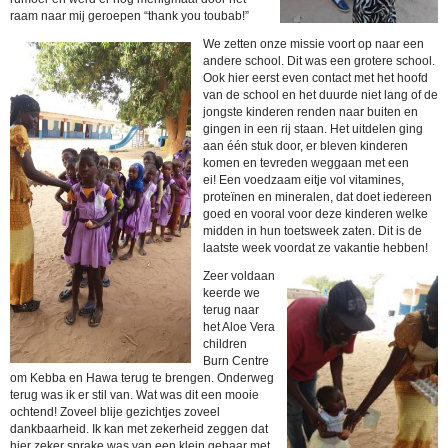
raam naar mij geroepen “thank you toubab!”
We zetten onze missie voort op naar een
andere school. Dit was een grotere school.
Ook hier eerst even contact met het hoofd
van de school en het duurde niet lang of de
jongste kinderen renden naar buiten en
gingen in een rij staan. Het uitdelen ging
aan één stuk door, er bleven kinderen
komen en tevreden weggaan met een
ei! Een voedzaam eitje vol vitamines,
proteïnen en mineralen, dat doet iedereen
goed en vooral voor deze kinderen welke
midden in hun toetsweek zaten. Dit is de
laatste week voordat ze vakantie hebben!
Zeer voldaan
keerde we
terug naar
het Aloe Vera
children
Burn Centre
om Kebba en Hawa
terug te brengen. Onderweg
terug was ik er stil van. Wat was dit een mooie
ochtend! Zoveel blije gezichtjes zoveel
dankbaarheid. Ik kan met zekerheid zeggen dat
hier zeker sprake was van een klein gebaar met