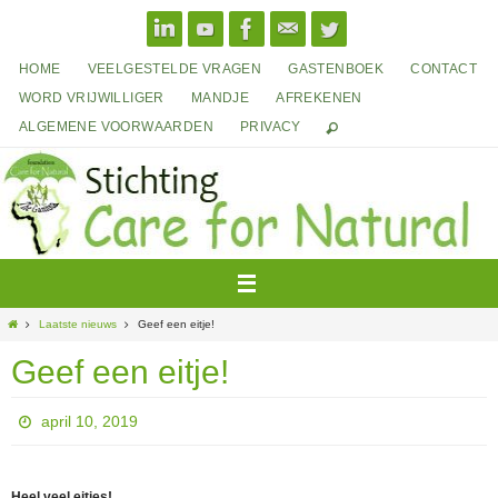
Ga
naar
de
HOME
VEELGESTELDE VRAGEN
GASTENBOEK
CONTACT
inhoud
WORD VRIJWILLIGER
MANDJE
AFREKENEN
ALGEMENE VOORWAARDEN
PRIVACY
Home
Laatste nieuws
Geef een eitje!
Geef een eitje!
april 10, 2019
Heel veel eitjes!