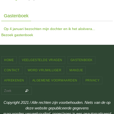
Gastenboek
Op 4 januari bezochten mijn dochter en ik het aloëvera...
Bezoek gastenboek
HOME
VEELGESTELDE VRAGEN
GASTENBOEK
CONTACT
WORD VRIJWILLIGER
MANDJE
AFREKENEN
ALGEMENE VOORWAARDEN
PRIVACY
Zoeken naar:
Zoek
Copyright 2021 / Alle rechten zijn voorbehouden. Niets van de op
deze website gepubliceerde gegevens
mag worden verveelvoudigd, opgeslagen in een geautomatiseerd