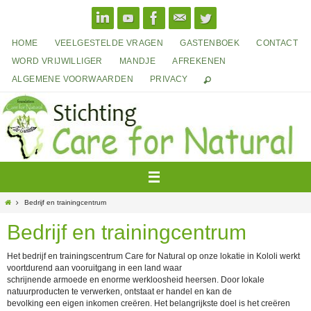
Ga
naar
de
HOME
VEELGESTELDE VRAGEN
GASTENBOEK
CONTACT
inhoud
WORD VRIJWILLIGER
MANDJE
AFREKENEN
ALGEMENE VOORWAARDEN
PRIVACY
Home
Bedrijf en trainingcentrum
Bedrijf en trainingcentrum
Het bedrijf en trainingscentrum Care for Natural op onze lokatie in Kololi werkt
voortdurend aan vooruitgang in een land waar
schrijnende armoede en enorme werkloosheid heersen. Door lokale
natuurproducten te verwerken, ontstaat er handel en kan de
bevolking een eigen inkomen creëren. Het belangrijkste doel is het creëren