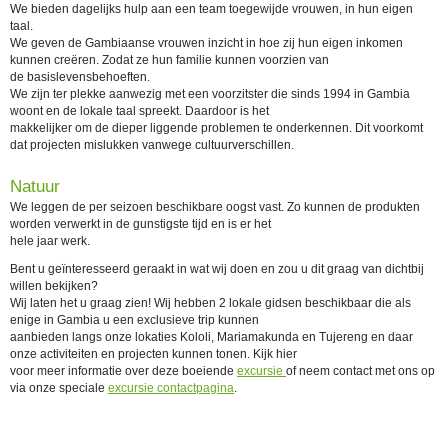
We bieden dagelijks hulp aan een team toegewijde vrouwen, in hun eigen
taal.
We geven de Gambiaanse vrouwen inzicht in hoe zij hun eigen inkomen
kunnen creëren. Zodat ze hun familie kunnen voorzien van
de basislevensbehoeften.
We zijn ter plekke aanwezig met een voorzitster die sinds 1994 in Gambia
woont en de lokale taal spreekt. Daardoor is het
makkelijker om de dieper liggende problemen te onderkennen. Dit voorkomt
dat projecten mislukken vanwege cultuurverschillen.
Natuur
We leggen de per seizoen beschikbare oogst vast. Zo kunnen de produkten
worden verwerkt in de gunstigste tijd en is er het
hele jaar werk.
Bent u geïnteresseerd geraakt in wat wij doen en zou u dit graag van dichtbij
willen bekijken?
Wij laten het u graag zien! Wij hebben 2 lokale gidsen beschikbaar die als
enige in Gambia u een exclusieve trip kunnen
aanbieden langs onze lokaties Kololi, Mariamakunda en Tujereng en daar
onze activiteiten en projecten kunnen tonen. Kijk hier
voor meer informatie over deze boeiende
excursie
of neem contact met ons op
via onze speciale
excursie contactpagina
.