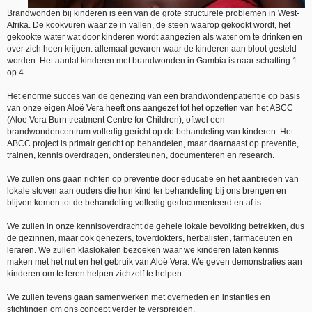
Brandwonden bij kinderen is een van de grote structurele problemen in West-
Afrika. De kookvuren waar ze in vallen, de steen waarop gekookt wordt, het
gekookte water wat door kinderen wordt aangezien als water om te drinken en
over zich heen krijgen: allemaal gevaren waar de kinderen aan bloot gesteld
worden. Het aantal kinderen met brandwonden in Gambia is naar schatting 1
op 4.
Het enorme succes van de genezing van een brandwondenpatiëntje op basis
van onze eigen Aloë Vera heeft ons aangezet tot het opzetten van het ABCC
(Aloe Vera Burn treatment Centre for Children), oftwel een
brandwondencentrum volledig gericht op de behandeling van kinderen. Het
ABCC project is primair gericht op behandelen, maar daarnaast op preventie,
trainen, kennis overdragen, ondersteunen, documenteren en research.
We zullen ons gaan richten op preventie door educatie en het aanbieden van
lokale stoven aan ouders die hun kind ter behandeling bij ons brengen en
blijven komen tot de behandeling volledig gedocumenteerd en af is.
We zullen in onze kennisoverdracht de gehele lokale bevolking betrekken, dus
de gezinnen, maar ook genezers, toverdokters, herbalisten, farmaceuten en
leraren. We zullen klaslokalen bezoeken waar we kinderen laten kennis
maken met het nut en het gebruik van Aloë Vera. We geven demonstraties aan
kinderen om te leren helpen zichzelf te helpen.
We zullen tevens gaan samenwerken met overheden en instanties en
stichtingen om ons concept verder te verspreiden.