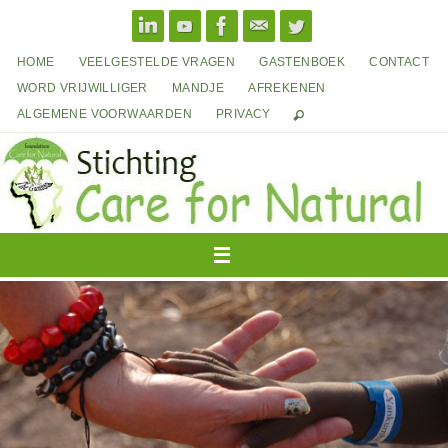
Ga
naar
de
HOME
VEELGESTELDE VRAGEN
GASTENBOEK
CONTACT
inhoud
WORD VRIJWILLIGER
MANDJE
AFREKENEN
ALGEMENE VOORWAARDEN
PRIVACY