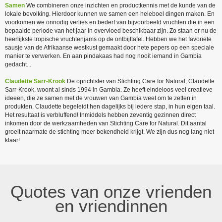
Samen
We combineren onze inzichten en productkennis met de kunde van de
lokale bevolking. Hierdoor kunnen we samen een heleboel dingen maken. En
voorkomen we onnodig verlies en bederf van bijvoorbeeld vruchten die in een
bepaalde periode van het jaar in overvloed beschikbaar zijn. Zo staan er nu de
heerlijkste tropische vruchtenjams op de ontbijttafel. Hebben we het favoriete
sausje van de Afrikaanse westkust gemaakt door hete pepers op een speciale
manier te verwerken. En aan pindakaas had nog nooit iemand in Gambia
gedacht...
Claudette Sarr-Krook
De oprichtster van Stichting Care for Natural, Claudette
Sarr-Krook, woont al sinds 1994 in Gambia. Ze heeft eindeloos veel creatieve
ideeën, die ze samen met de vrouwen van Gambia weet om te zetten in
produkten. Claudette begeleidt hen dagelijks bij iedere stap, in hun eigen taal.
Het resultaat is verbluffend! Inmiddels hebben zeventig gezinnen direct
inkomen door de werkzaamheden van Stichting Care for Natural. Dit aantal
groeit naarmate de stichting meer bekendheid krijgt. We zijn dus nog lang niet
klaar!
Quotes van onze vrienden
en vriendinnen