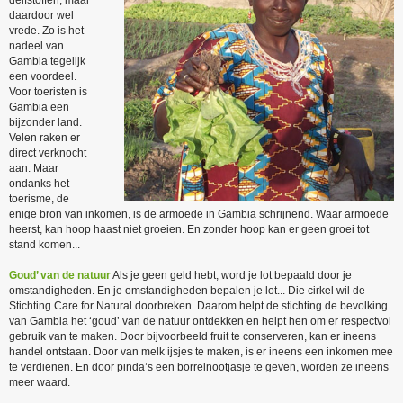
delfstoffen, maar
daardoor wel
vrede. Zo is het
nadeel van
Gambia tegelijk
een voordeel.
Voor toeristen is
Gambia een
bijzonder land.
Velen raken er
direct verknocht
aan. Maar
ondanks het
toerisme, de
enige bron van inkomen, is de armoede in Gambia schrijnend. Waar armoede
heerst, kan hoop haast niet groeien. En zonder hoop kan er geen groei tot
stand komen...
Goud’ van de natuur
Als je geen geld hebt, word je lot bepaald door je
omstandigheden. En je omstandigheden bepalen je lot... Die cirkel wil de
Stichting Care for Natural doorbreken. Daarom helpt de stichting de bevolking
van Gambia het ‘goud’ van de natuur ontdekken en helpt hen om er respectvol
gebruik van te maken. Door bijvoorbeeld fruit te conserveren, kan er ineens
handel ontstaan. Door van melk ijsjes te maken, is er ineens een inkomen mee
te verdienen. En door pinda’s een borrelnootjasje te geven, worden ze ineens
meer waard.