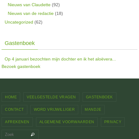
Nieuws van Claudette
(92)
Nieuws van de redactie
(18)
Uncategorized
(62)
Gastenboek
Op 4 januari bezochten mijn dochter en ik het aloëvera...
Bezoek gastenboek
HOME
VEELGESTELDE VRAGEN
GASTENBOEK
CONTACT
WORD VRIJWILLIGER
MANDJE
AFREKENEN
ALGEMENE VOORWAARDEN
PRIVACY
Zoeken naar:
Zoek