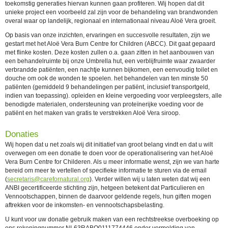
toekomstig generaties hiervan kunnen gaan profiteren. Wij hopen dat dit
unieke project een voorbeeld zal zijn voor de behandeling van brandwonden
overal waar op landelijk, regionaal en internationaal niveau Aloë Vera groeit.
Op basis van onze inzichten, ervaringen en succesvolle resultaten, zijn we
gestart met het Aloë Vera Burn Centre for Children (ABCC). Dit gaat gepaard
met flinke kosten. Deze kosten zullen o.a. gaan zitten in het aanbouwen van
een behandelruimte bij onze Umbrella hut, een verblijfruimte waar zwaarder
verbrandde patiënten, een nachtje kunnen bijkomen, een eenvoudig toilet en
douche om ook de wonden te spoelen. het behandelen van ten minste 50
patiënten (gemiddeld 9 behandelingen per patiënt, inclusief transportgeld,
indien van toepassing). opleiden en kleine vergoeding voor verpleegsters, alle
benodigde materialen, ondersteuning van proteïnerijke voeding voor de
patiënt en het maken van gratis te verstrekken Aloë Vera siroop.
Donaties
Wij hopen dat u net zoals wij dit initiatief van groot belang vindt en dat u wilt
overwegen om een donatie te doen voor de operationalisering van het Aloë
Vera Burn Centre for Childeren. Als u meer informatie wenst, zijn we van harte
bereid om meer te vertellen of specifieke informatie te sturen via de email
(
secretaris@carefornatural.org
). Verder willen wij u laten weten dat wij een
ANBI gecertificeerde stichting zijn, hetgeen betekent dat Particulieren en
Vennootschappen, binnen de daarvoor geldende regels, hun giften mogen
aftrekken voor de inkomsten- en vennootschapsbelasting.
U kunt voor uw donatie gebruik maken van een rechtstreekse overboeking op
ons rekeningnummer NL63RABO0111774446 onder vermelding van