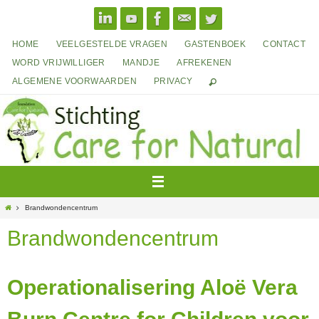
Ga
naar
de
HOME
VEELGESTELDE VRAGEN
GASTENBOEK
CONTACT
inhoud
WORD VRIJWILLIGER
MANDJE
AFREKENEN
ALGEMENE VOORWAARDEN
PRIVACY
Home
Brandwondencentrum
Brandwondencentrum
Operationalisering Aloë Vera