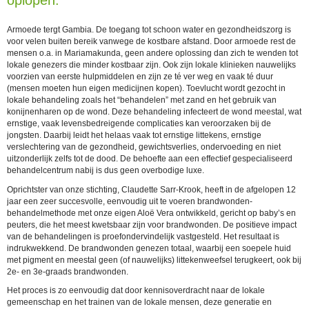
oplopen.
Armoede tergt Gambia. De toegang tot schoon water en gezondheidszorg is
voor velen buiten bereik vanwege de kostbare afstand. Door armoede rest de
mensen o.a. in Mariamakunda, geen andere oplossing dan zich te wenden tot
lokale genezers die minder kostbaar zijn. Ook zijn lokale klinieken nauwelijks
voorzien van eerste hulpmiddelen en zijn ze té ver weg en vaak té duur
(mensen moeten hun eigen medicijnen kopen). Toevlucht wordt gezocht in
lokale behandeling zoals het “behandelen” met zand en het gebruik van
konijnenharen op de wond. Deze behandeling infecteert de wond meestal, wat
ernstige, vaak levensbedreigende complicaties kan veroorzaken bij de
jongsten. Daarbij leidt het helaas vaak tot ernstige littekens, ernstige
verslechtering van de gezondheid, gewichtsverlies, ondervoeding en niet
uitzonderlijk zelfs tot de dood. De behoefte aan een effectief gespecialiseerd
behandelcentrum nabij is dus geen overbodige luxe.
Oprichtster van onze stichting, Claudette Sarr-Krook, heeft in de afgelopen 12
jaar een zeer succesvolle, eenvoudig uit te voeren brandwonden-
behandelmethode met onze eigen Aloë Vera ontwikkeld, gericht op baby’s en
peuters, die het meest kwetsbaar zijn voor brandwonden. De positieve impact
van de behandelingen is proefondervindelijk vastgesteld. Het resultaat is
indrukwekkend. De brandwonden genezen totaal, waarbij een soepele huid
met pigment en meestal geen (of nauwelijks) littekenweefsel terugkeert, ook bij
2e- en 3e-graads brandwonden.
Het proces is zo eenvoudig dat door kennisoverdracht naar de lokale
gemeenschap en het trainen van de lokale mensen, deze generatie en